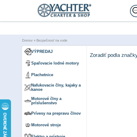
Domov
»
Bezpečnosť na vode
VÝPREDAJ
Zoradiť podla značk
Spaľovacie lodné motory
Plachetnice
Nafukovacie člny, kajaky a
kanoe
Motorové člny a
príslušenstvo
Prívesy na prepravu člnov
Motorové stroje
Elektro a prístroje