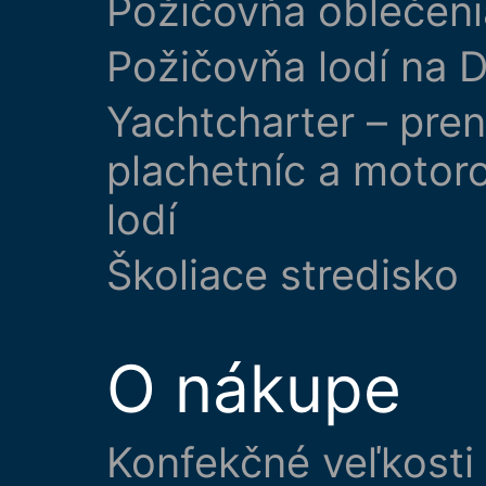
Požičovňa oblečeni
Požičovňa lodí na D
Yachtcharter – pre
plachetníc a motor
lodí
Školiace stredisko
O nákupe
Konfekčné veľkosti