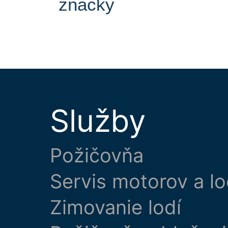
značky
Služby
Požičovňa
Servis motorov a lo
Zimovanie lodí