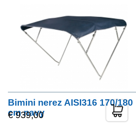
Bimini nerez AISI316 170/180
cm navy
€ 939,00