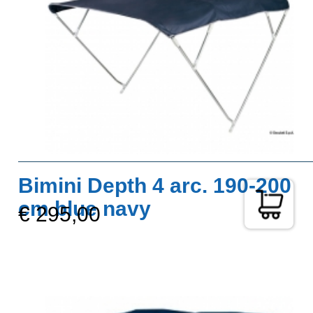
Bimini Depth 4 arc. 190-200
cm blue navy
€ 295,00