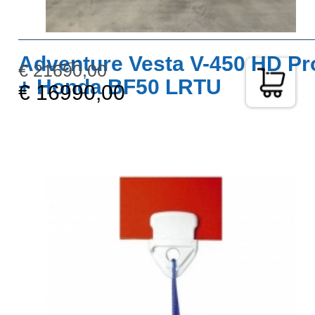
Adventure Vesta V-450 HD Pr
€ 21690,00
+ Honda BF50 LRTU
€ 16990,00