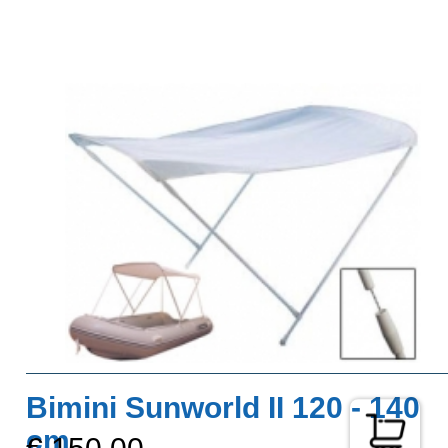
Bimini Sunworld II 120 - 140
cm