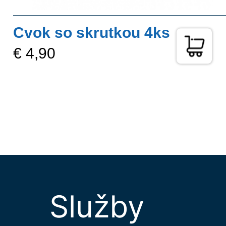
Cvok so skrutkou 4ks
€ 4,90
Služby