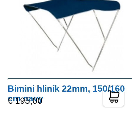
Bimini hliník 22mm, 150/160
cm navy
€ 195,00