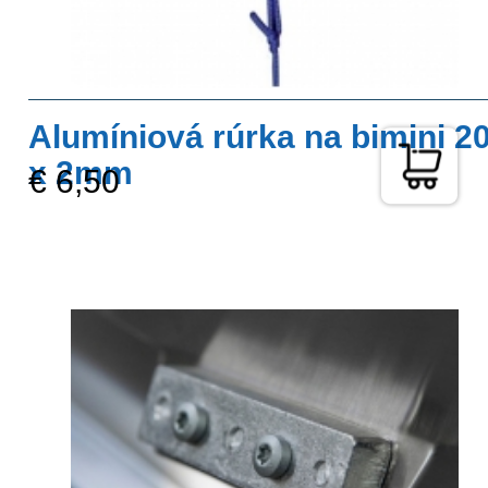
Alumíniová rúrka na bimini 2
x 2mm
€ 6,50