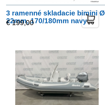
3 ramenné skladacie bimini Ø
22mm, 170/180mm navy
€ 199,00