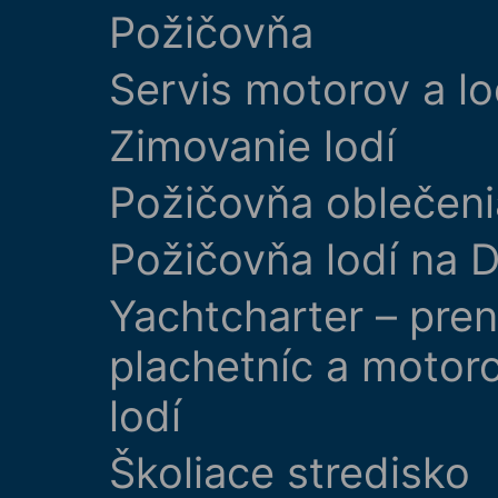
Požičovňa
Servis motorov a lo
Zimovanie lodí
Požičovňa oblečeni
Požičovňa lodí na D
Yachtcharter – pre
plachetníc a motor
lodí
Školiace stredisko