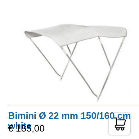
Bimini Ø 22 mm 150/160 cm
white
€ 185,00