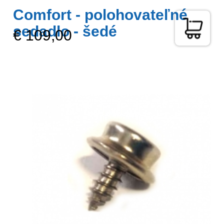
Comfort - polohovateľné
sedadlo - šedé
€ 109,00