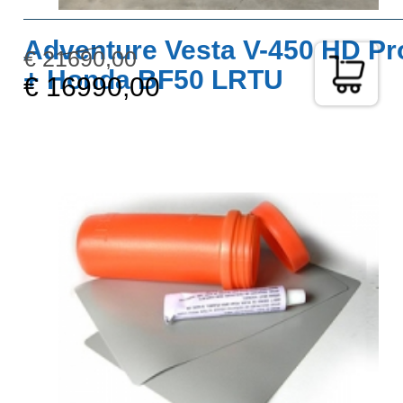
Adventure Vesta V-450 HD Pr
€ 21690,00
+ Honda BF50 LRTU
€ 16990,00