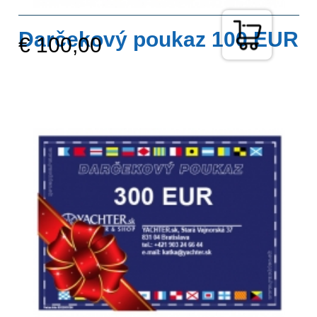
Darčekový poukaz 100 EUR
€ 100,00