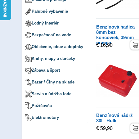
Palubné vybavenie
Lodný interiér
Benzínová hadica
8mm bez
Bezpečnosť na vode
koncoviek, 39mm
pumpa
€ 16,90
Oblečenie, obuv a doplnky
Knihy, mapy a darčeky
Zábava a šport
Bazár / Člny na sklade
Servis a údržba lode
Požičovňa
Benzínová nádrž
Elektromotory
30l - Hulk
€ 59,90