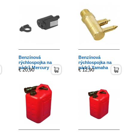
Benzínová
Benzínová
rýchlospojka na
rýchlospojka na
nádrž Mercury
nádrž Yamaha
€ 20,90
€ 12,90