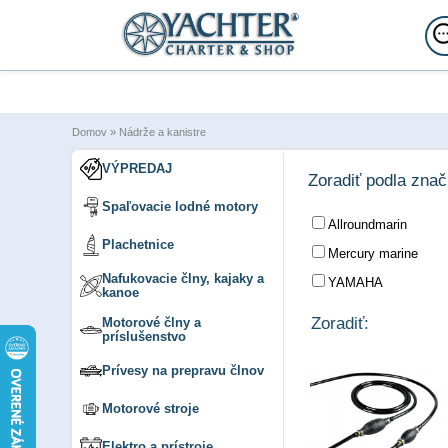
Domov
»
Nádrže a kanistre
VÝPREDAJ
Zoradiť podla zna
Spaľovacie lodné motory
Allroundmarin
Plachetnice
Mercury marine
Nafukovacie člny, kajaky a
YAMAHA
kanoe
Zoradiť:
Motorové člny a
príslušenstvo
Prívesy na prepravu člnov
Motorové stroje
Elektro a prístroje