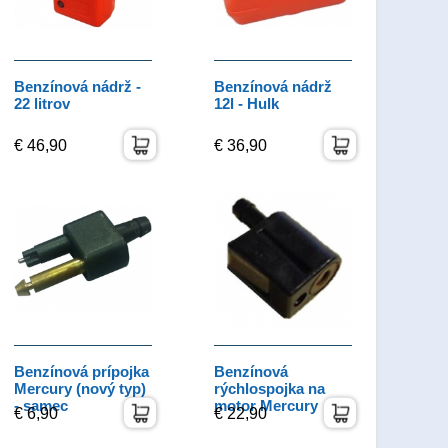
Benzínová nádrž -
Benzínová nádrž
22 litrov
12l - Hulk
€ 46,90
€ 36,90
Benzínová prípojka
Benzínová
Mercury (nový typ)
rýchlospojka na
- samec
motor Mercury
€ 6,90
€ 22,90