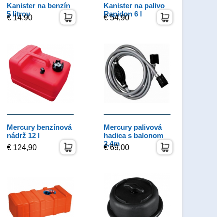
Kanister na benzín
Kanister na palivo
5 litrov
Rapidon 6 l
€ 14,90
€ 54,90
Mercury benzínová
Mercury palivová
nádrž 12 l
hadica s balonom
2,4m
€ 124,90
€ 69,00