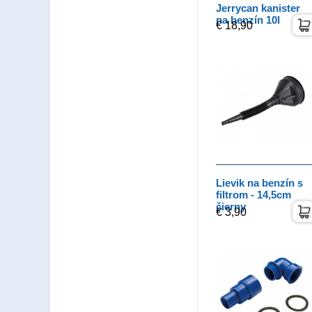
Jerrycan kanister
na benzín 10l
€ 18,90
Lievik na benzín s
filtrom - 14,5cm
čierny
€ 3,90