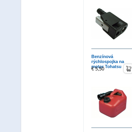
Benzínová
rýchlospojka na
motor Tohatsu
€ 5,50