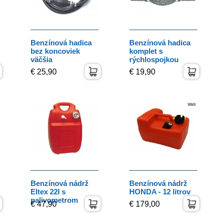
Benzínová hadica
Benzínová hadica
bez koncoviek
komplet s
väčšia
rýchlospojkou
€ 25,90
€ 19,90
Benzínová nádrž
Benzínová nádrž
Eltex 22l s
HONDA - 12 litrov
palivometrom
€ 47,90
€ 179,00