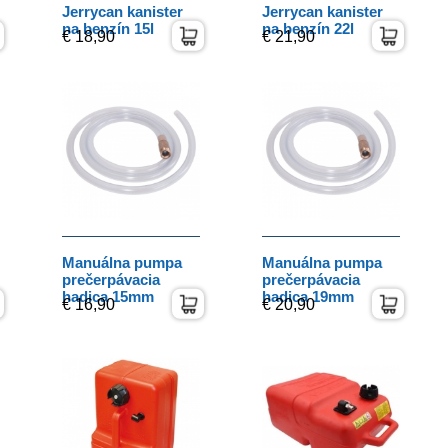
Jerrycan kanister
Jerrycan kanister
na benzín 15l
na benzín 22l
€ 18,90
€ 21,90
Manuálna pumpa
Manuálna pumpa
prečerpávacia
prečerpávacia
hadica 15mm
hadica 19mm
€ 16,90
€ 20,90