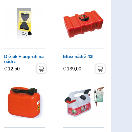
Držiak + popruh na
Eltex nádrž 43l
nádrž
€ 12,50
€ 139,00