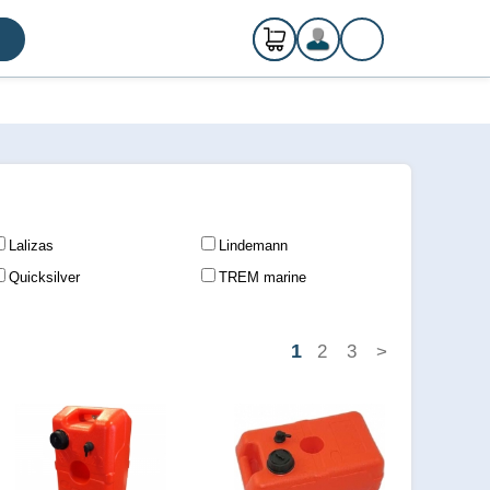
0
ks
Registrácia
€ 0,00
Prihlásenie
Lalizas
Lindemann
Quicksilver
TREM marine
1
2
3
>