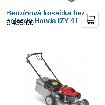
Benzínová kosačka bez
pojazdu Honda IZY 41
€ 435,00