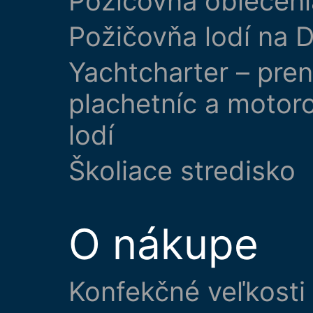
Požičovňa oblečeni
Požičovňa lodí na D
Yachtcharter – pre
plachetníc a motor
lodí
Školiace stredisko
O nákupe
Konfekčné veľkosti