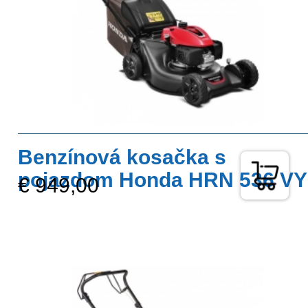
Benzínová kosačka s
pojazdom Honda HRN 536 VY
€ 949,00