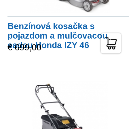
Benzínová kosačka s
pojazdom a mulčovacou
sadou Honda IZY 46
€ 699,00