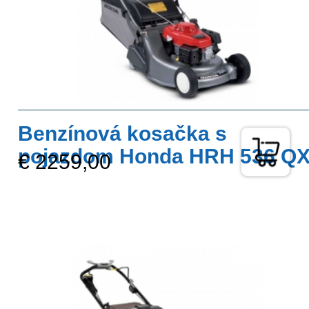
Benzínová kosačka s
pojazdom Honda HRH 536 Q
€ 2259,00