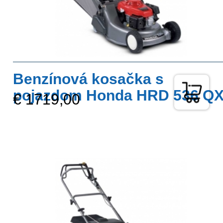
Benzínová kosačka s
pojazdom Honda HRD 536 Q
€ 1719,00