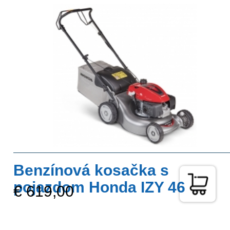
Benzínová kosačka s
pojazdom Honda IZY 46
€ 619,00