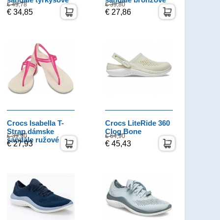
€ 49,78
€ 39,80
€ 34,85
€ 27,86
Crocs Isabella T-
Crocs LiteRide 360
Strap dámske
Clog Bone
€ 39,90
€ 64,90
sandále ružové
€ 27,93
€ 45,43