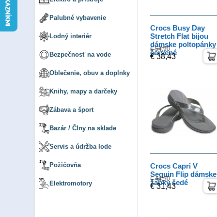
Palubné vybavenie
Crocs Busy Day
Stretch Flat bijou
Lodný interiér
dámske poltopánky
€ 54,90
červené
Bezpečnosť na vode
€ 38,43
Oblečenie, obuv a doplnky
Knihy, mapy a darčeky
Zábava a šport
Bazár / Člny na sklade
Servis a údržba lode
Požičovňa
Crocs Capri V
Sequin Flip dámske
€ 44,90
žabky šedé
Elektromotory
€ 31,43