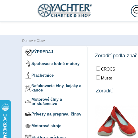
Domov
»
Obuv
VÝPREDAJ
Zoradiť podla zna
Spaľovacie lodné motory
CROCS
Plachetnice
Musto
Nafukovacie člny, kajaky a
kanoe
Zoradiť:
Motorové člny a
príslušenstvo
Prívesy na prepravu člnov
Motorové stroje
Elektro a prístroje