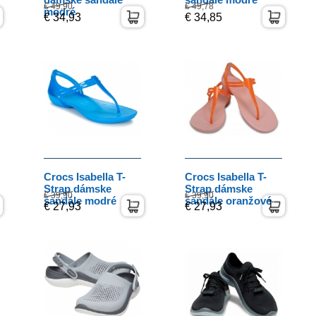
€ 49,90
€ 49,78
modré
€ 34,93
€ 34,85
Crocs Isabella T-
Crocs Isabella T-
Strap dámske
Strap dámske
€ 39,90
€ 39,90
sandále modré
sandále oranžové
€ 27,93
€ 27,93