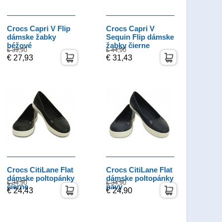
Crocs Capri V Flip
Crocs Capri V
dámske žabky
Sequin Flip dámske
béžové
žabky čierne
€ 39,90
€ 44,90
€ 27,93
€ 31,43
Crocs CitiLane Flat
Crocs CitiLane Flat
dámske poltopánky
dámske poltopánky
€ 34,90
€ 34,90
čierne
navy
€ 24,43
€ 24,90