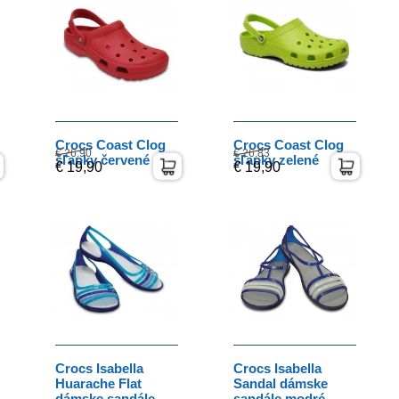
Crocs Coast Clog
Crocs Coast Clog
€ 26,90
€ 26,83
šľapky červené
šľapky zelené
€ 19,90
€ 19,90
Crocs Isabella
Crocs Isabella
Huarache Flat
Sandal dámske
dámske sandále
sandále modré