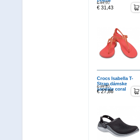
€ 44,90
€ 31,43
Crocs Isabella T-
Strap dámske
€ 39,80
sandále coral
€ 27,86