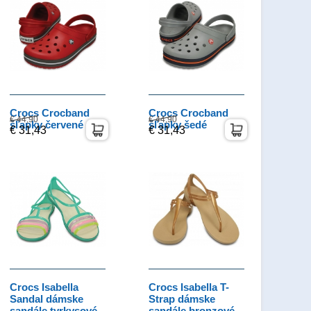
Crocs Crocband
Crocs Crocband
€ 44,90
€ 44,90
šľapky červené
šľapky šedé
€ 31,43
€ 31,43
Crocs Isabella
Crocs Isabella T-
Sandal dámske
Strap dámske
sandále tyrkysové
sandále bronzové