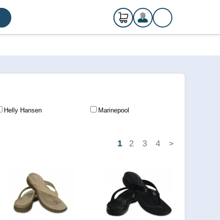
0
ks
Registrácia
€ 0,00
Prihlásenie
Helly Hansen
Marinepool
1
2
3
4
>