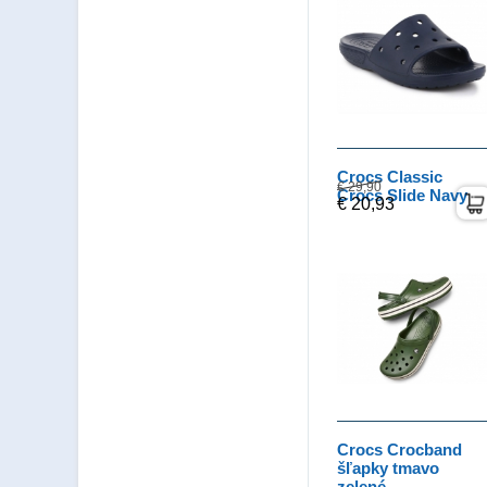
Crocs Classic
€ 29,90
Crocs Slide Navy
€ 20,93
Crocs Crocband
šľapky tmavo
zelené