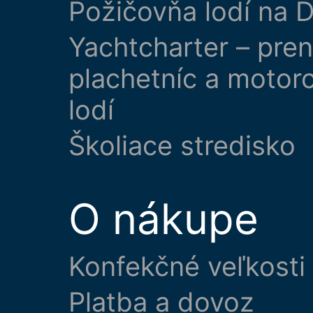
Požičovňa lodí na D
Yachtcharter – pre
plachetníc a motor
lodí
Školiace stredisko
O nákupe
Konfekčné veľkosti
Platba a dovoz