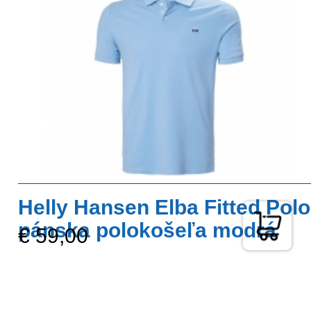
Helly Hansen Elba Fitted Polo
pánska polokošeľa modrá
€ 59,00