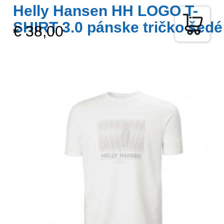
Helly Hansen HH LOGO T-
SHIRT 3.0 pánske tričko šedé
€ 38,00