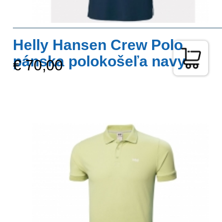
Helly Hansen Crew Polo
pánska polokošeľa navy
€ 70,00