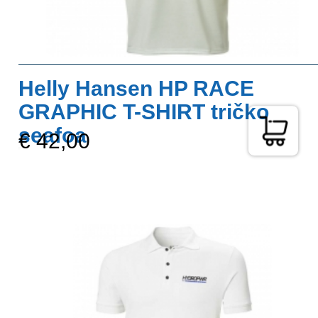
Helly Hansen HP RACE
GRAPHIC T-SHIRT tričko
seafoa
€ 42,00