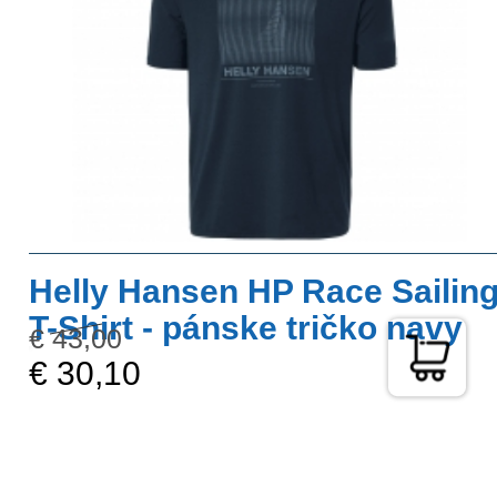
Helly Hansen HP Race Sailin
T-Shirt - pánske tričko navy
€ 43,00
€ 30,10