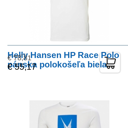
Helly Hansen HP Race Polo
€ 78,81
pánska polokošeľa biela
€ 55,17