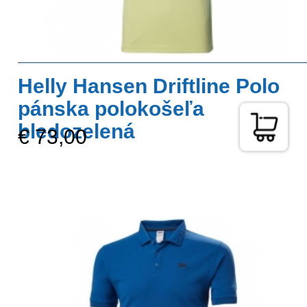
Helly Hansen Driftline Polo
pánska polokošeľa
bledozelená
€ 73,00