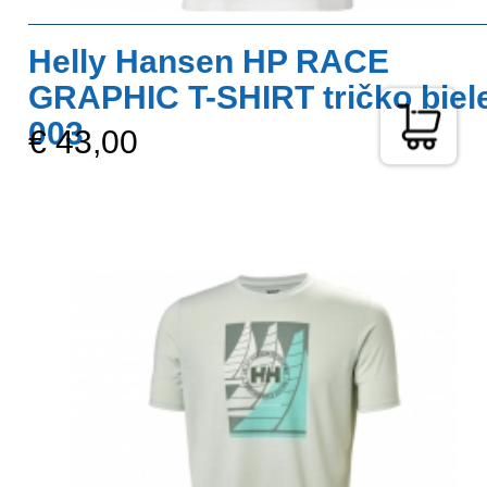
Helly Hansen HP RACE
GRAPHIC T-SHIRT tričko biel
003
€ 43,00