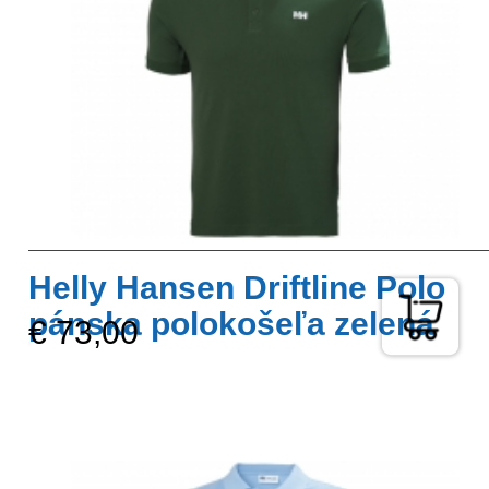
Helly Hansen Driftline Polo
pánska polokošeľa zelená
€ 73,00