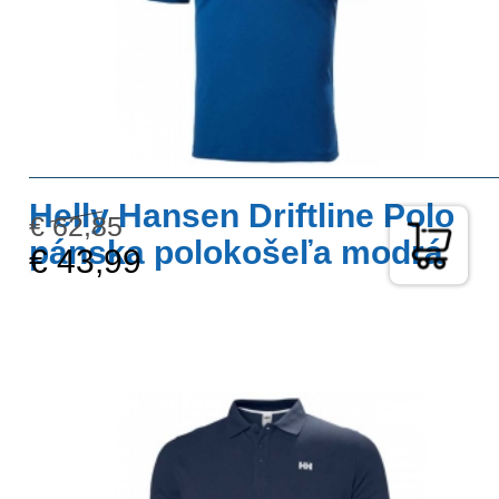
Helly Hansen Driftline Polo
€ 62,85
pánska polokošeľa modrá
€ 43,99