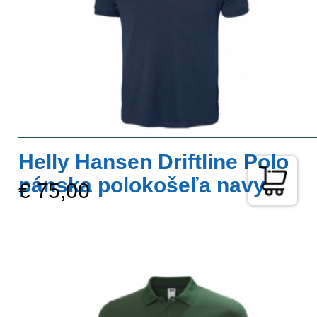
Helly Hansen Driftline Polo
pánska polokošeľa navy
€ 75,00