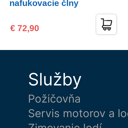
nafukovacie člny
€ 72,90
Služby
Požičovňa
Servis motorov a lo
Zimovanie lodí