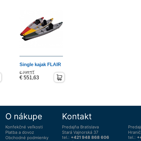
Single kajak FLAIR
€ 735,51
€ 551,63
O nákupe
Kontakt
Konfekčné veľkosti
Predajňa Bratislava
Predaj
Platba a dovoz
Stará Vajnorská 37
Hranič
tel.:
+421 948 868 606
tel.:
+
Obchodné podmienky