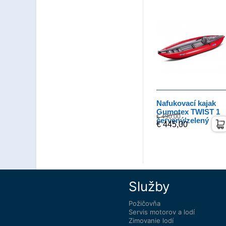
Nafukovací kajak
Gumotex TWIST 1
€ 490,00
červený/zelený
€ 445,00
Služby
Požičovňa
Servis motorov a lodí
Zimovanie lodí