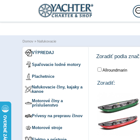
Domov
»
Nafukovacie
VÝPREDAJ
Zoradiť podla zna
Spaľovacie lodné motory
Allroundmarin
Plachetnice
Zoradiť:
Nafukovacie člny, kajaky a
kanoe
Motorové člny a
príslušenstvo
Prívesy na prepravu člnov
Motorové stroje
Elektro a prístroje