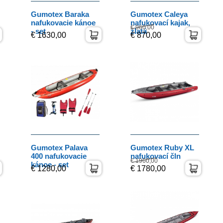
Gumotex Baraka
Gumotex Caleya
nafukovacie kánoe
nafukovací kajak,
€ 960,00
- set
zlatá
€ 1630,00
€ 870,00
Gumotex Palava
Gumotex Ruby XL
400 nafukovacie
nafukovací čln
€ 1960,00
kánoe - set
€ 1280,00
€ 1780,00