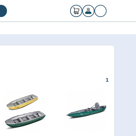
0
ks
Registrácia
€ 0,00
Prihlásenie
1