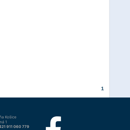
1
ňa Košice
ná 1
421 911 060 779