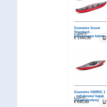
Gumotex Scout
Standard -
€ 1690,00
nafukovacie kánoe
€ 1540,00
Gumotex SWING 1
- nafukovací kajak
€ 920,00
červený/zelený
€ 690,00