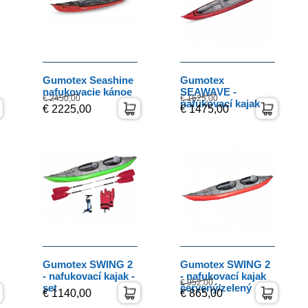
Gumotex Seashine
Gumotex
nafukovacie kánoe
SEAWAVE -
€ 2450,00
€ 1625,00
nafukovací kajak
€ 2225,00
€ 1475,00
Gumotex SWING 2
Gumotex SWING 2
- nafukovací kajak -
- nafukovací kajak
€ 952,00
set
červený/zelený
€ 1140,00
€ 865,00