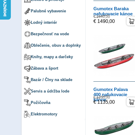
Gumotex Baraka
Palubné vybavenie
nafukovacie kánoe
€ 1640,00
€ 1490,00
Lodný interiér
Bezpečnosť na vode
Oblečenie, obuv a doplnky
Knihy, mapy a darčeky
Zábava a šport
Bazár / Člny na sklade
Gumotex Palava
Servis a údržba lode
400 nafukovacie
€ 1250,00
kánoe
€ 1135,00
Požičovňa
Elektromotory