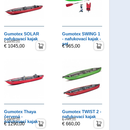
Gumotex SOLAR
Gumotex SWING 1
nafukovací kajak
- nafukovací kajak -
€ 1150,00
set
€ 1045,00
€ 965,00
Gumotex Thaya
Gumotex TWIST 2 -
červená -
nafukovací kajak
€ 1550,00
€ 799,00
nafukovací kajak
€ 1290,00
€ 660,00