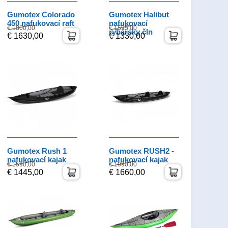
Gumotex Colorado
Gumotex Halibut
450 nafukovací raft
nafukovací
€ 1800,00
€ 1595,00
rybársky čln
€ 1630,00
€ 1330,00
Gumotex Rush 1
Gumotex RUSH2 -
nafukovací kajak
nafukovací kajak
€ 1590,00
€ 1990,00
€ 1445,00
€ 1660,00