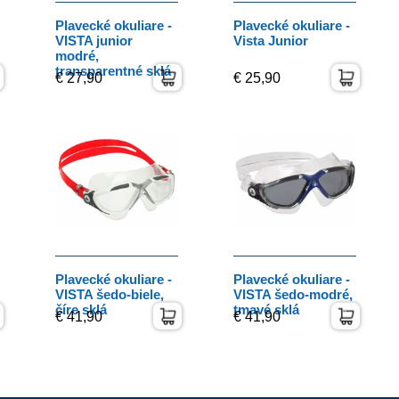
Plavecké okuliare -
Plavecké okuliare -
VISTA junior
Vista Junior
modré,
transparentné sklá
€ 27,90
€ 25,90
Plavecké okuliare -
Plavecké okuliare -
VISTA šedo-biele,
VISTA šedo-modré,
číre sklá
tmavé sklá
€ 41,90
€ 41,90