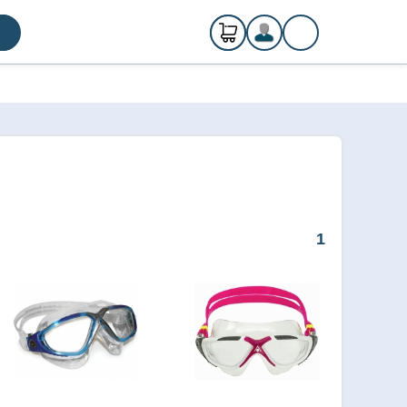
0
ks
Registrácia
€ 0,00
Prihlásenie
1