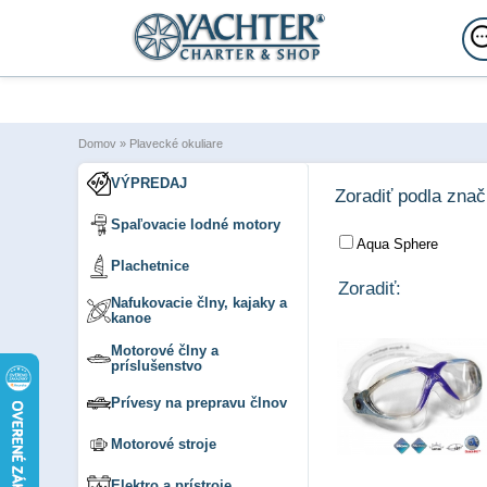
Domov
»
Plavecké okuliare
VÝPREDAJ
Zoradiť podla zna
Spaľovacie lodné motory
Aqua Sphere
Plachetnice
Zoradiť:
Nafukovacie člny, kajaky a
kanoe
Motorové člny a
príslušenstvo
Prívesy na prepravu člnov
Motorové stroje
Elektro a prístroje