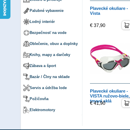
Plavecké okuliare -
Palubné vybavenie
Vista
Lodný interiér
€ 37,90
Bezpečnosť na vode
Oblečenie, obuv a doplnky
Knihy, mapy a darčeky
Zábava a šport
Bazár / Člny na sklade
Servis a údržba lode
Plavecké okuliare -
VISTA ružovo-biele,
Požičovňa
tmavé sklá
€ 41,90
Elektromotory