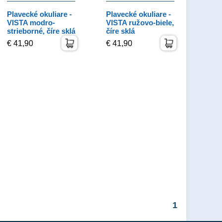
Plavecké okuliare -
Plavecké okuliare -
VISTA modro-
VISTA ružovo-biele,
strieborné, číre sklá
číre sklá
€ 41,90
€ 41,90
1