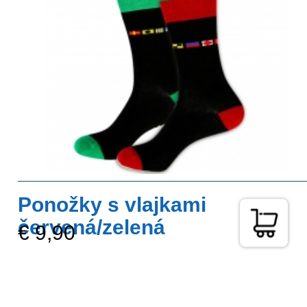
Ponožky s vlajkami
červená/zelená
€ 9,90