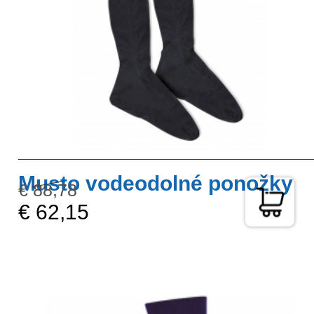
Musto vodeodolné ponožky
€ 88,78
€ 62,15