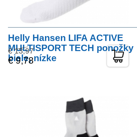
Helly Hansen LIFA ACTIVE
MULTISPORT TECH ponožky
€ 13,97
biele, nízke
€ 9,78