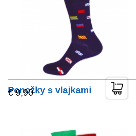
Ponožky s vlajkami
€ 9,90