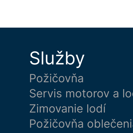
Služby
Požičovňa
Servis motorov a lo
Zimovanie lodí
Požičovňa oblečeni