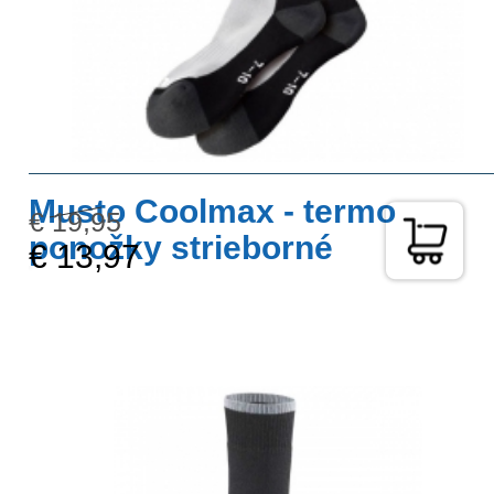
Musto Coolmax - termo
€ 19,95
ponožky strieborné
€ 13,97