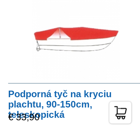
Podporná tyč na kryciu
plachtu, 90-150cm,
teleskopická
€ 33,90