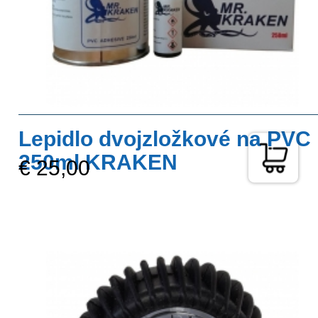
Lepidlo dvojzložkové na PVC
250ml KRAKEN
€ 25,00