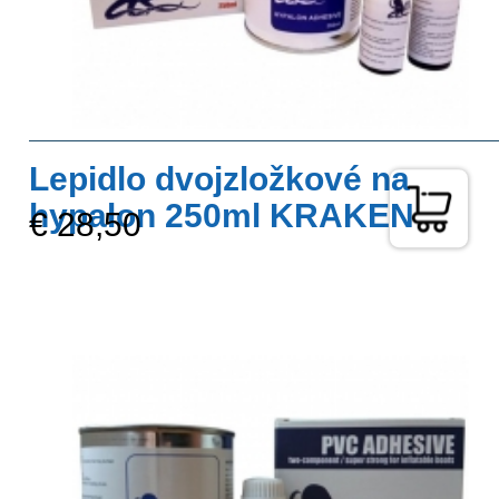
Lepidlo dvojzložkové na
hypalon 250ml KRAKEN
€ 28,50