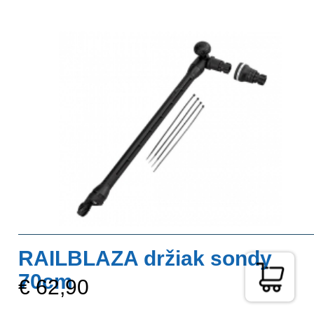
RAILBLAZA držiak sondy
70cm
€ 62,90