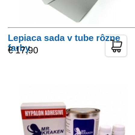
Lepiaca sada v tube rôzne
farby
€ 17,90