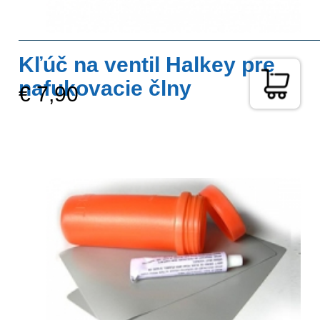
Kľúč na ventil Halkey pre
nafukovacie člny
€ 7,90