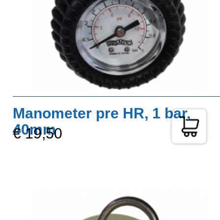
Manometer pre HR, 1 bar,
40mm
€ 19,50