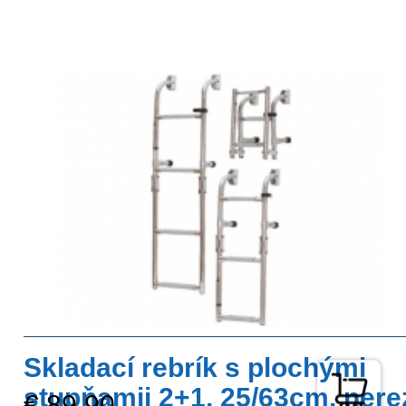
Skladací rebrík s plochými
stupňamii 2+1, 25/63cm, nere
€ 89,90