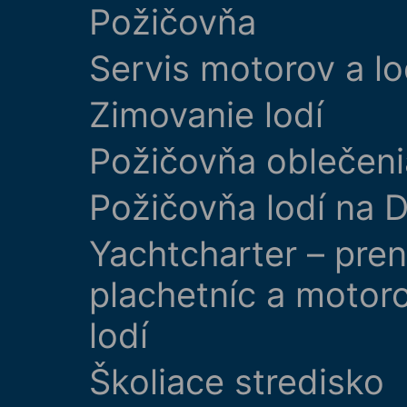
Požičovňa
Servis motorov a lo
Zimovanie lodí
Požičovňa oblečeni
Požičovňa lodí na D
Yachtcharter – pre
plachetníc a motor
lodí
Školiace stredisko