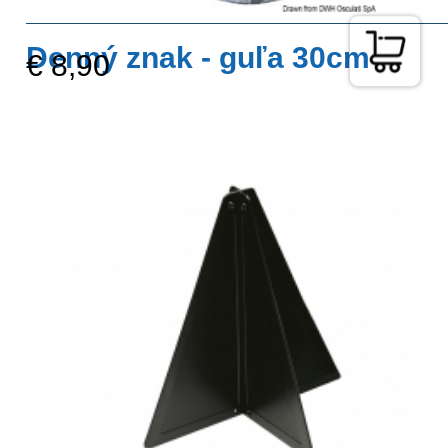
Denný znak - guľa 30cm
€ 8,90