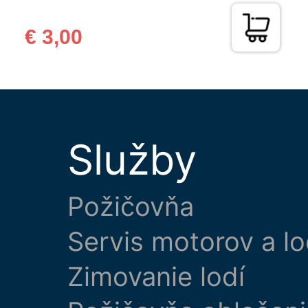
€ 3,00
Služby
Požičovňa
Servis motorov a lo
Zimovanie lodí