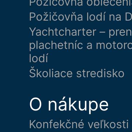
Požičovňa oblečeni
Požičovňa lodí na D
Yachtcharter – pre
plachetníc a motor
lodí
Školiace stredisko
O nákupe
Konfekčné veľkosti