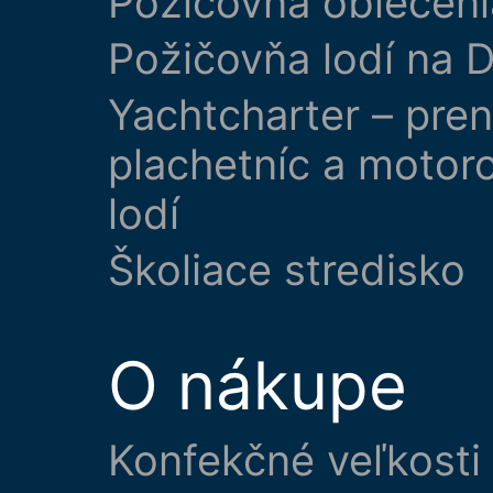
Požičovňa oblečeni
Požičovňa lodí na D
Yachtcharter – pre
plachetníc a motor
lodí
Školiace stredisko
O nákupe
Konfekčné veľkosti