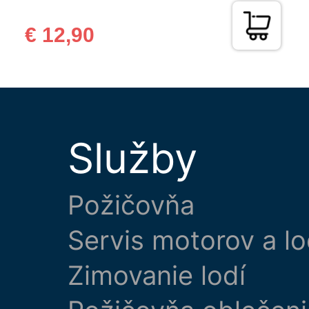
€ 12,90
Služby
Požičovňa
Servis motorov a lo
Zimovanie lodí