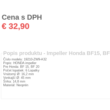
Cena s DPH
€ 32,90
Popis produktu -
Impeller Honda BF15, B
Číslo modelu: 19210-ZW9-A32
Popis: HONDA impeller
Pre Honda: BF 15, BF 20
Počet lopatiek: 6 Lopatky
Vnútorný Ø: 16,2 mm
Vonkajší Ø: 45 mm
Šírka: 14,8 mm
Materiál: Neoprén