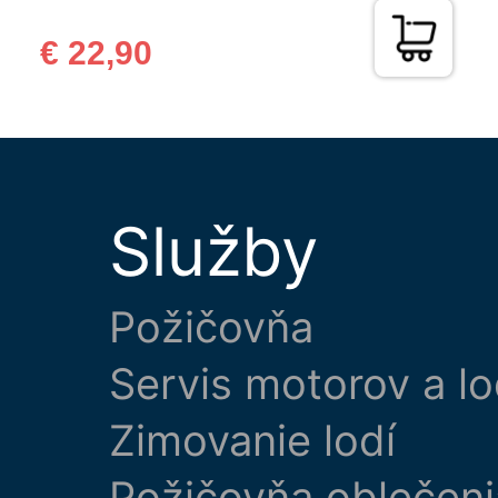
€ 22,90
Služby
Požičovňa
Servis motorov a lo
Zimovanie lodí
Požičovňa oblečeni