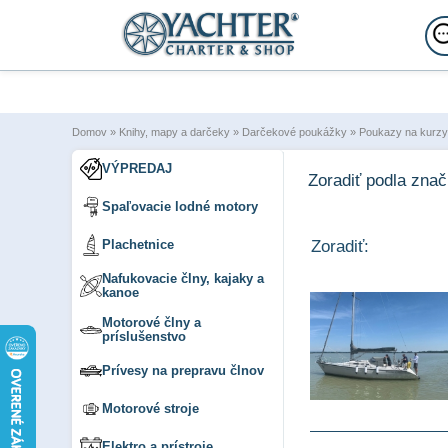
Domov
»
Knihy, mapy a darčeky
»
Darčekové poukážky
»
Poukazy na kurzy
VÝPREDAJ
Zoradiť podla zna
Spaľovacie lodné motory
Plachetnice
Zoradiť:
Nafukovacie člny, kajaky a
kanoe
Motorové člny a
príslušenstvo
Prívesy na prepravu člnov
Motorové stroje
Elektro a prístroje