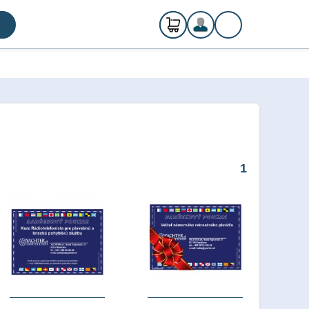
0
ks
Registrácia
€ 0,00
Prihlásenie
1