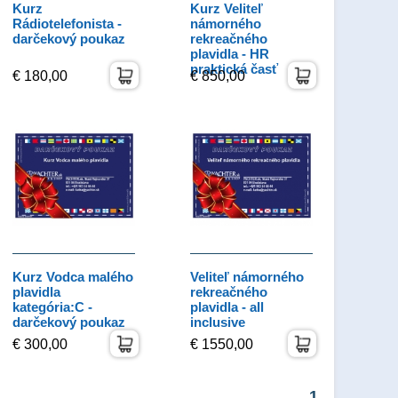
Kurz
Kurz Veliteľ
Rádiotelefonista -
námorného
darčekový poukaz
rekreačného
plavidla - HR
praktická časť
€ 180,00
€ 850,00
Kurz Vodca malého
Veliteľ námorného
plavidla
rekreačného
kategória:C -
plavidla - all
darčekový poukaz
inclusive
€ 300,00
€ 1550,00
1