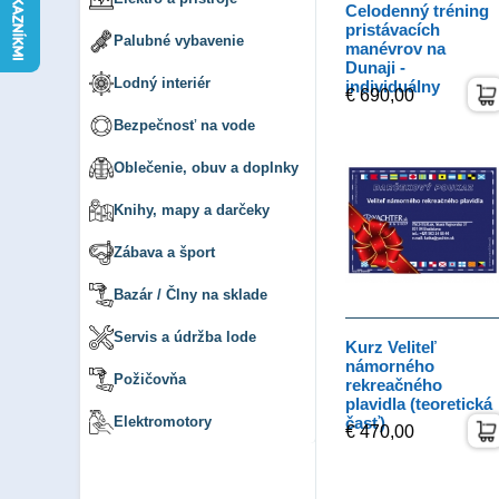
Celodenný tréning
pristávacích
Palubné vybavenie
manévrov na
Dunaji -
Lodný interiér
individuálny
€ 690,00
Bezpečnosť na vode
Oblečenie, obuv a doplnky
Knihy, mapy a darčeky
Zábava a šport
Bazár / Člny na sklade
Servis a údržba lode
Kurz Veliteľ
námorného
Požičovňa
rekreačného
plavidla (teoretická
Elektromotory
časť)
€ 470,00