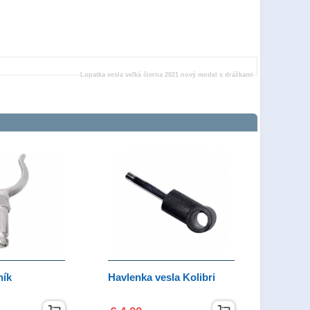
Lopatka vesla veľká čierna 2021 nový model s drážkami
ník
Havlenka vesla Kolibri