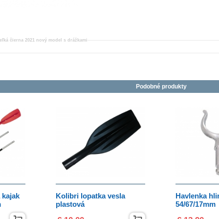
eľká čierna 2021 nový model s drážkami
Podobné produkty
 kajak
Kolibri lopatka vesla
Havlenka hli
m
plastová
54/67/17mm