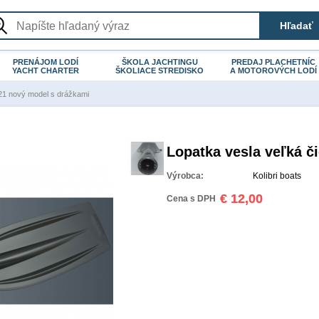
PRENÁJOM LODÍ
ŠKOLA JACHTINGU
PREDAJ PLACHETNÍC
YACHT CHARTER
ŠKOLIACE STREDISKO
A MOTOROVÝCH LODÍ
021 nový model s drážkami
Lopatka vesla veľká č
Výrobca:
Kolibri boats
€ 12,00
Cena s DPH