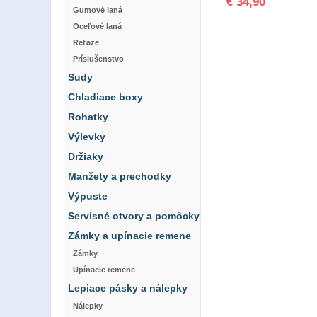
€ 34,90
Gumové laná
Oceľové laná
Reťaze
Príslušenstvo
Sudy
Chladiace boxy
Rohatky
Výlevky
Držiaky
Manžety a prechodky
Výpuste
Servisné otvory a pomôcky
Zámky a upínacie remene
Zámky
Upínacie remene
Lepiace pásky a nálepky
Nálepky