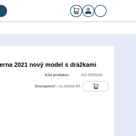
0
ks
Registrácia
€ 0,00
Prihlásenie
ierna 2021 nový model s drážkami
Kód produktu:
KO-5095846
Dostupnosť:
na sklade BA