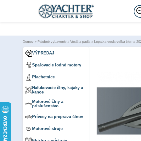
Domov
»
Palubné vybavenie
»
Veslá a pádla
»
Lopatka vesla veľká čierna 2
VÝPREDAJ
Spaľovacie lodné motory
Plachetnice
Nafukovacie člny, kajaky a
kanoe
Motorové člny a
príslušenstvo
Prívesy na prepravu člnov
Motorové stroje
Elektro a prístroje