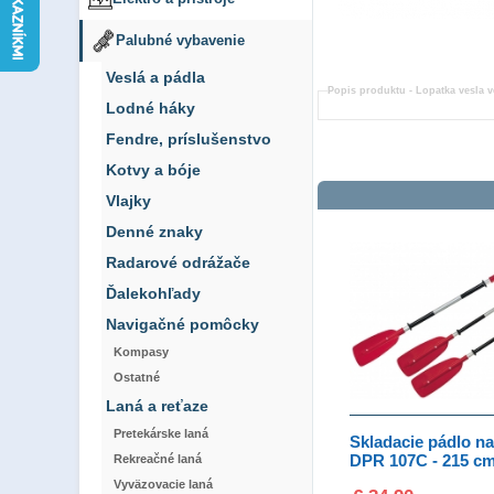
Palubné vybavenie
Veslá a pádla
Popis produktu -
Lopatka vesla v
Lodné háky
Fendre, príslušenstvo
Kotvy a bóje
Vlajky
Denné znaky
Radarové odrážače
Ďalekohľady
Navigačné pomôcky
Kompasy
Ostatné
Laná a reťaze
Pretekárske laná
Skladacie pádlo na
DPR 107C - 215 c
Rekreačné laná
Vyväzovacie laná