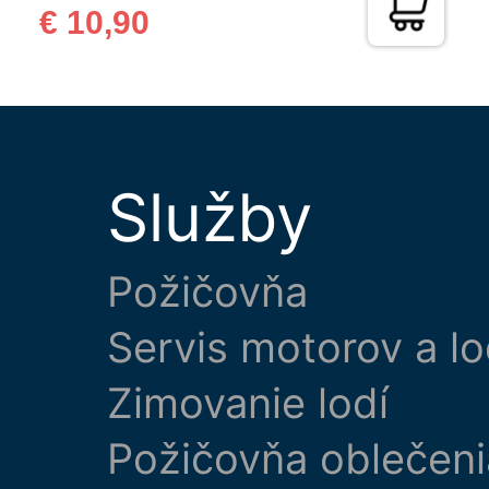
€ 10,90
Služby
Požičovňa
Servis motorov a lo
Zimovanie lodí
Požičovňa oblečeni