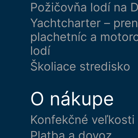
Požičovňa lodí na D
Yachtcharter – pre
plachetníc a motor
lodí
Školiace stredisko
O nákupe
Konfekčné veľkosti
Platba a dovoz