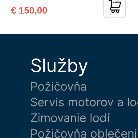
€ 150,00
Služby
Požičovňa
Servis motorov a lo
Zimovanie lodí
Požičovňa oblečeni