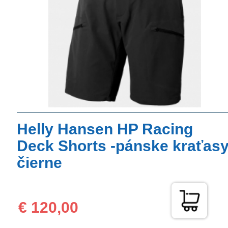
Helly Hansen HP Racing
Deck Shorts -pánske kraťas
čierne
€ 120,00