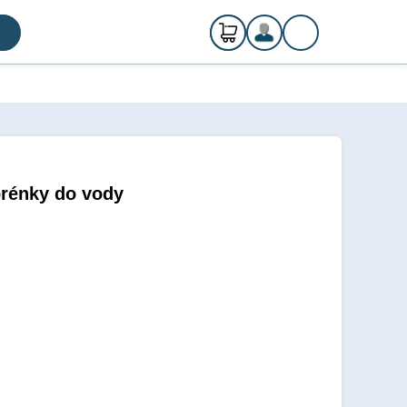
0
ks
Registrácia
€ 0,00
Prihlásenie
prénky do vody