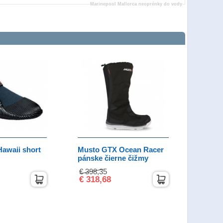
Marinepool Mallorca neoprénky do vody
Hawaii short
Musto GTX Ocean Racer
pánske čierne čižmy
€ 398,35
€ 318,68