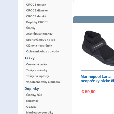
CROCS unisex
CROCS dámske
CROCS detské
Doplnky CROCS
Šľapky
Jachtárske topánky
Športová obuv na loď
Čižmy a neoprénky
Ochranná obuv do vody
Tašky
Cestovné tašky
Tašky a ruksaky
Marinepool Lanai
Tašky na laptopy
neoprénky nízke č
Vodotesné vaky a puzdra
Doplnky
€ 59,90
Čiapky, šále
Rukavice
Opasky
Manžetové gombíky