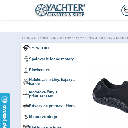
Domov
»
Oblečenie, obuv a doplnky
»
Obuv
»
Čižmy a neoprénky
»
Marinepo
VÝPREDAJ
Spaľovacie lodné motory
Plachetnice
Nafukovacie člny, kajaky a
kanoe
Motorové člny a
príslušenstvo
Prívesy na prepravu člnov
Motorové stroje
Elektro a prístroje