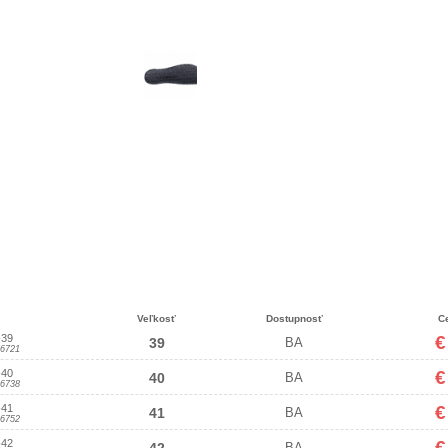
Veľkosť
Dostupnosť
C
-39
€
39
BA
6721
-40
€
40
BA
6738
-41
€
41
BA
6752
-42
€
BA