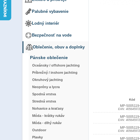
Palubné vybavenie
Lodný interiér
Bezpečnosť na vode
Oblečenie, obuv a doplnky
Pánske oblečenie
Oceánsky / offshore jachting
Príbrežný / inshore jachting
Okruhový jachting
Neoprény a lycra
Spodná vrstva
Kód
Stredná vrstva
MP-5005119
Nohavice a kraťasy
EAN: 405645972
Móda - krátky rukáv
MP-5005119
EAN: 405645972
Móda - dlhý rukáv
MP-5005119
Outdoor
EAN: 405645972
Plavky
MP-5005119