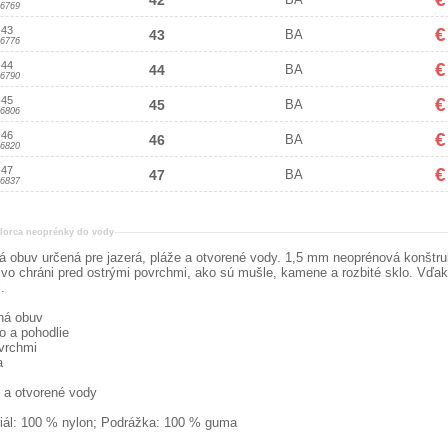
42
6769
-43
€
43
BA
6776
-44
€
44
BA
6790
-45
€
45
BA
6806
-46
€
46
BA
6820
-47
€
47
BA
6837
lorca neoprénky do vody
á obuv určená pre jazerá, pláže a otvorené vody. 1,5 mm neoprénová konštrukci
vo chráni pred ostrými povrchmi, ako sú mušle, kamene a rozbité sklo. Vďa
.
dná obuv
o a pohodlie
ovrchmi
a
e a otvorené vody
ál: 100 % nylon; Podrážka: 100 % guma