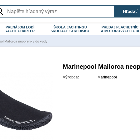
PRENÁJOM LODÍ
ŠKOLA JACHTINGU
PREDAJ PLACHETNÍC
YACHT CHARTER
ŠKOLIACE STREDISKO
A MOTOROVÝCH LODÍ
ol Mallorca neoprénky do vody
Marinepool Mallorca neo
Výrobca:
Marinepool