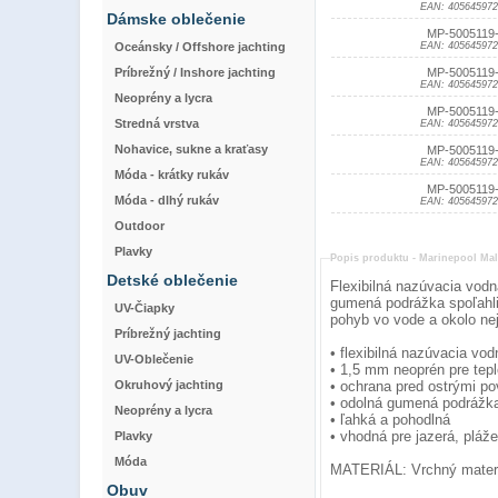
EAN: 405645972
Dámske oblečenie
MP-5005119
Oceánsky / Offshore jachting
EAN: 405645972
Príbrežný / Inshore jachting
MP-5005119
EAN: 405645972
Neoprény a lycra
MP-5005119
Stredná vrstva
EAN: 405645972
Nohavice, sukne a kraťasy
MP-5005119
EAN: 405645972
Móda - krátky rukáv
MP-5005119
Móda - dlhý rukáv
EAN: 405645972
Outdoor
Plavky
Popis produktu -
Marinepool Mal
Detské oblečenie
Flexibilná nazúvacia vodn
gumená podrážka spoľahli
UV-Čiapky
pohyb vo vode a okolo nej
Príbrežný jachting
• flexibilná nazúvacia vo
UV-Oblečenie
• 1,5 mm neoprén pre tepl
Okruhový jachting
• ochrana pred ostrými p
• odolná gumená podrážk
Neoprény a lycra
• ľahká a pohodlná
• vhodná pre jazerá, pláž
Plavky
Móda
MATERIÁL: Vrchný materi
Obuv