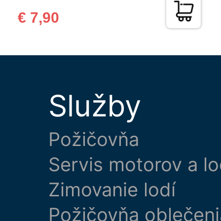
€ 7,90
Služby
Požičovňa
Servis motorov a lo
Zimovanie lodí
Požičovňa oblečeni