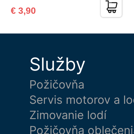
€ 3,90
Služby
Požičovňa
Servis motorov a lo
Zimovanie lodí
Požičovňa oblečeni