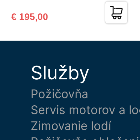
€ 195,00
Služby
Požičovňa
Servis motorov a lo
Zimovanie lodí