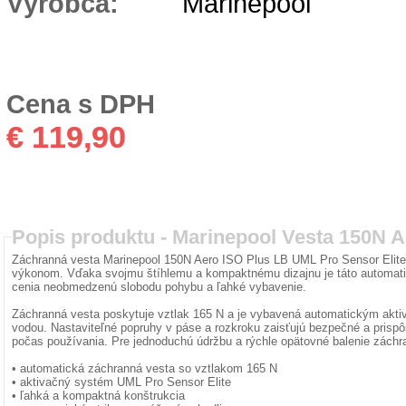
Výrobca:
Marinepool
Cena s DPH
€ 119,90
Popis produktu -
Marinepool Vesta 150N A
Záchranná vesta Marinepool 150N Aero ISO Plus LB UML Pro Sensor Elite
výkonom. Vďaka svojmu štíhlemu a kompaktnému dizajnu je táto automatic
cenia neobmedzenú slobodu pohybu a ľahké vybavenie.
Záchranná vesta poskytuje vztlak 165 N a je vybavená automatickým akti
vodou. Nastaviteľné popruhy v páse a rozkroku zaisťujú bezpečné a prisp
počas používania. Pre jednoduchú údržbu a rýchle opätovné balenie záchr
• automatická záchranná vesta so vztlakom 165 N
• aktivačný systém UML Pro Sensor Elite
• ľahká a kompaktná konštrukcia