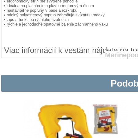
• ergonomický strih pre zvýšené pohodlie
• ideálna na plachtenie a plavbu motorovým člnom
• nastaviteľné popruhy v páse a rozkroku
• odolný polyesterový popruh zabraňuje skĺznutiu pracky
• zips s funkciou rýchleho uvoľnenia
• rýchle a jednoduché opätovné balenie záchranného vaku
Viac informácií k vestám nájdete na t
Marinepoo
Podob