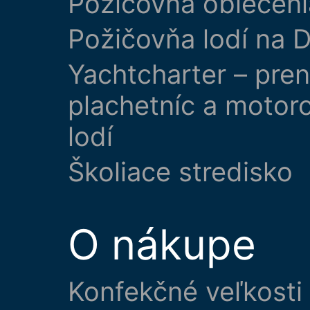
Požičovňa oblečeni
Požičovňa lodí na D
Yachtcharter – pre
plachetníc a motor
lodí
Školiace stredisko
O nákupe
Konfekčné veľkosti