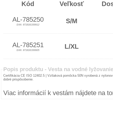
Kód
Veľkosť
Dos
AL-785250
S/M
EAN: 8718181300612
AL-785251
L/XL
EAN: 8718181300605
Popis produktu -
Vesta na vodné lyžovani
Certifikácia CE ISO 12402.5 | Vztlaková pomôcka 50N vyrobená z nylonove
dobré prispôsobenie.
Viac informácií k vestám nájdete na t