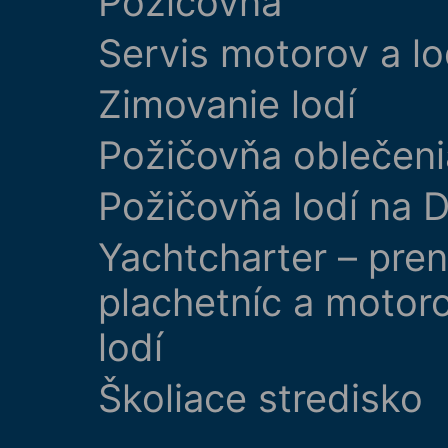
Požičovňa
Servis motorov a lo
Zimovanie lodí
Požičovňa oblečeni
Požičovňa lodí na D
Yachtcharter – pre
plachetníc a motor
lodí
Školiace stredisko