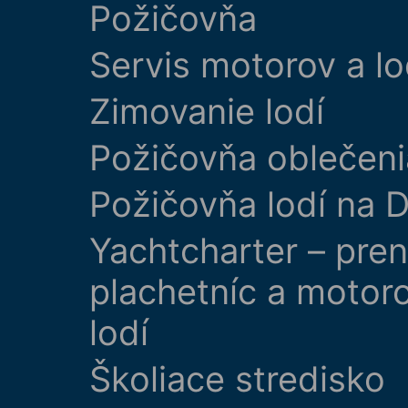
Požičovňa
Servis motorov a lo
Zimovanie lodí
Požičovňa oblečeni
Požičovňa lodí na D
Yachtcharter – pre
plachetníc a motor
lodí
Školiace stredisko