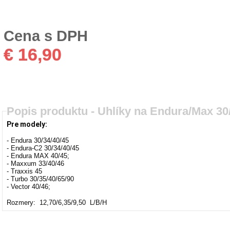
Cena s DPH
€ 16,90
Popis produktu -
Uhlíky na Endura/Max 30
Pre modely:
- Endura 30/34/40/45
- Endura-C2 30/34/40/45
- Endura MAX 40/45;
- Maxxum 33/40/46
- Traxxis 45
- Turbo 30/35/40/65/90
- Vector 40/46;
Rozmery: 12,70/6,35/9,50 L/B/H