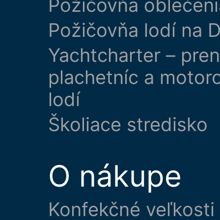
Požičovňa oblečeni
Požičovňa lodí na D
Yachtcharter – pre
plachetníc a motor
lodí
Školiace stredisko
O nákupe
Konfekčné veľkosti