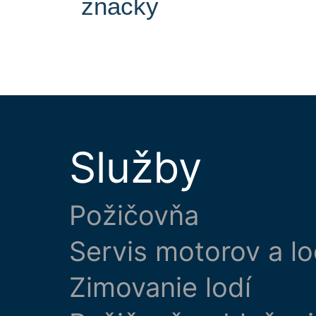
značky
Služby
Požičovňa
Servis motorov a lo
Zimovanie lodí