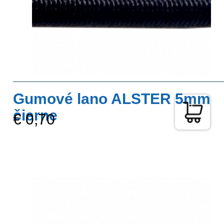
Gumové lano ALSTER 5mm
čierne
€ 0,70