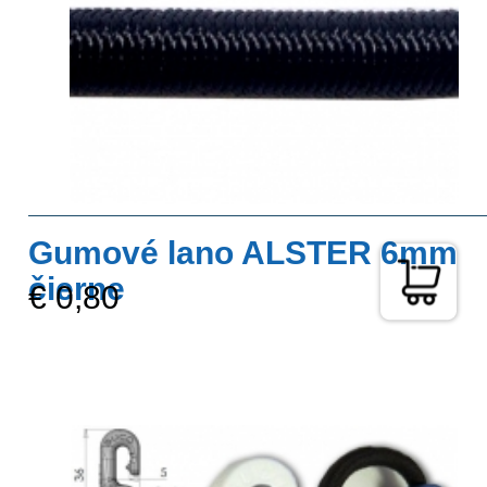
Gumové lano ALSTER 6mm
čierne
€ 0,80