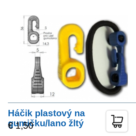
Háčik plastový na
gumičku/lano žltý
€ 1,50