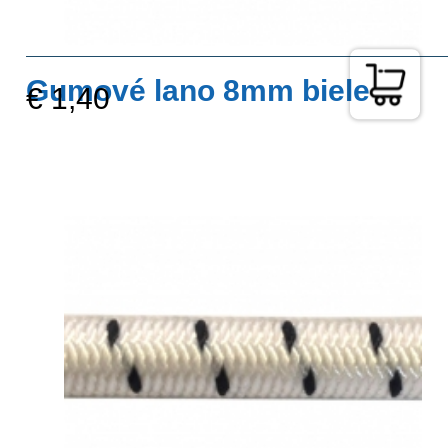
Gumové lano 8mm biele
€ 1,40