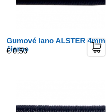
Gumové lano ALSTER 4mm
čierne
€ 0,50