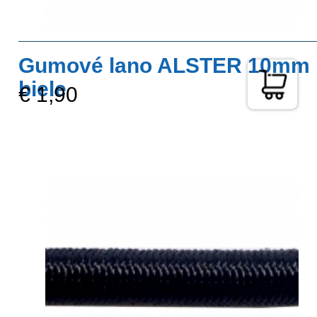
Gumové lano ALSTER 10mm
biele
€ 1,90