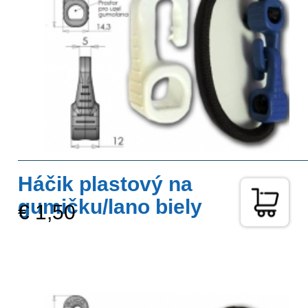
Háčik plastový na
gumičku/lano biely
€ 1,50