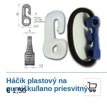
Háčik plastový na
gumičku/lano priesvitný
€ 1,50