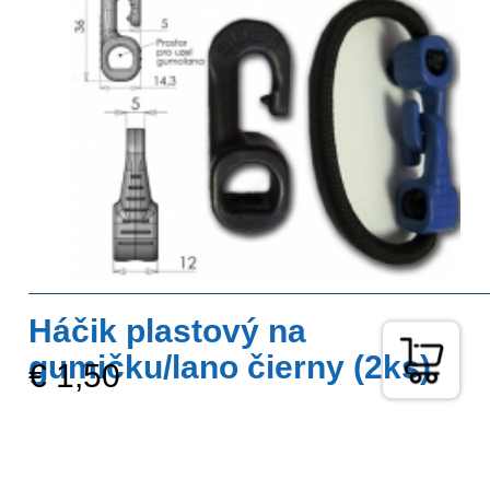
Háčik plastový na
gumičku/lano čierny (2ks)
€ 1,50