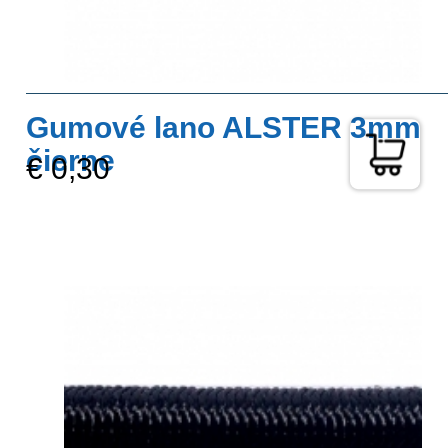
Gumové lano ALSTER 3mm
čierne
€ 0,30