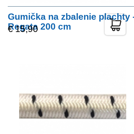
Gumička na zbalenie plachty 
Regata 200 cm
€ 15,90