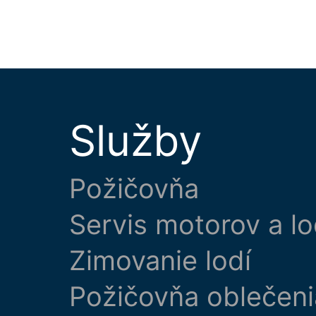
Služby
Požičovňa
Servis motorov a lo
Zimovanie lodí
Požičovňa oblečeni