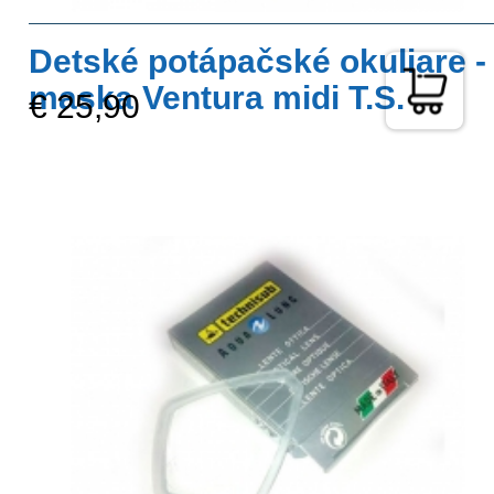
Detské potápačské okuliare -
maska Ventura midi T.S.
€ 25,90