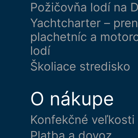
Požičovňa lodí na D
Yachtcharter – pre
plachetníc a motor
lodí
Školiace stredisko
O nákupe
Konfekčné veľkosti
Platba a dovoz