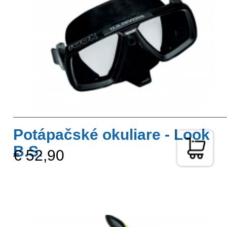
Potápačské okuliare - Look
B.S.
€ 52,90