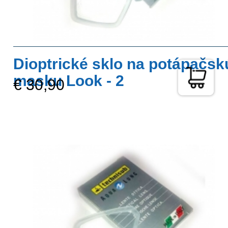
Dioptrické sklo na potápačsk
masku Look - 2
€ 30,90