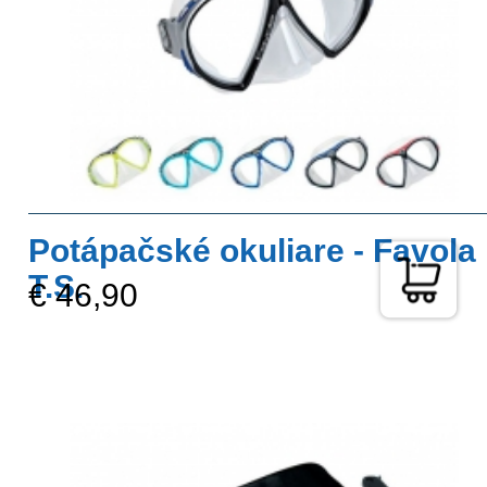
Potápačské okuliare - Favola
T.S.
€ 46,90