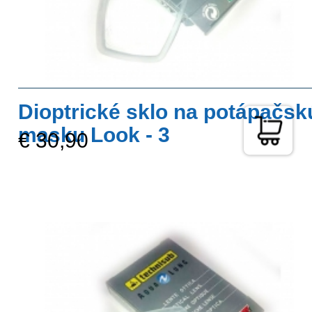
Dioptrické sklo na potápačsk
masku Look - 3
€ 30,90