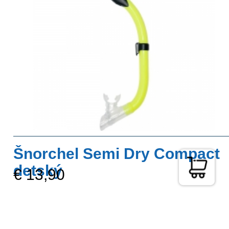
Šnorchel Semi Dry Compact
detský
€ 13,90