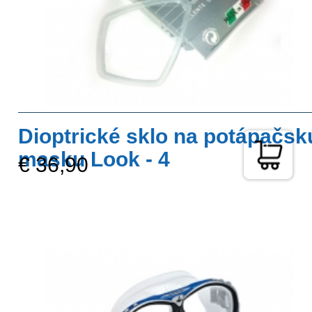
Dioptrické sklo na potápačsk
masku Look - 4
€ 36,90