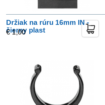
Držiak na rúru 16mm IN -
čierny plast
€ 1,00