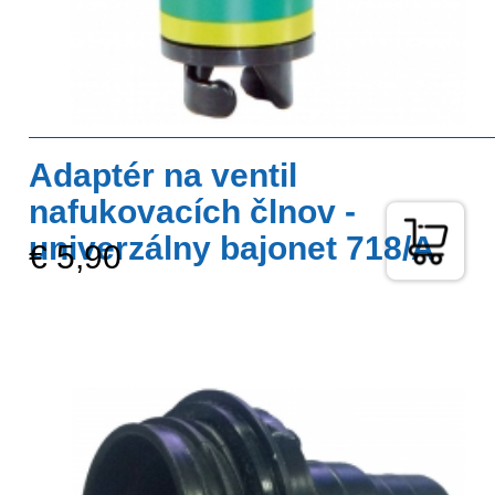
Adaptér na ventil
nafukovacích člnov -
univerzálny bajonet 718/A
€ 5,90