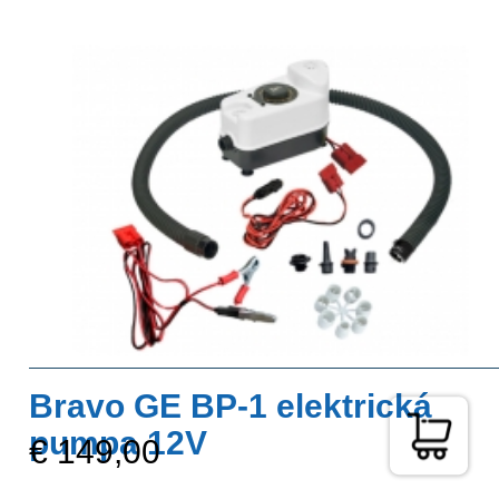
Bravo GE BP-1 elektrická
pumpa 12V
€ 149,00