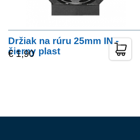
Držiak na rúru 25mm IN -
čierny plast
€ 1,90