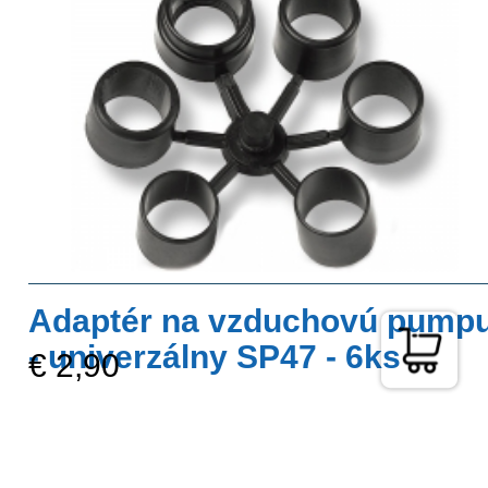
Adaptér na vzduchovú pump
- univerzálny SP47 - 6ks
€ 2,90