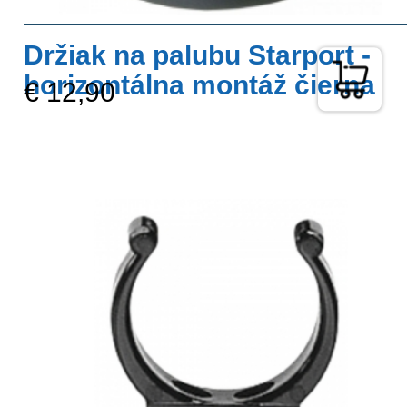
Držiak na palubu Starport -
horizontálna montáž čierna
€ 12,90