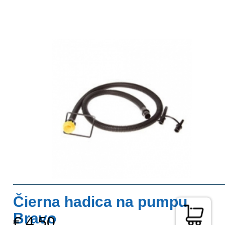
Čierna hadica na pumpu
Bravo
€ 4,50