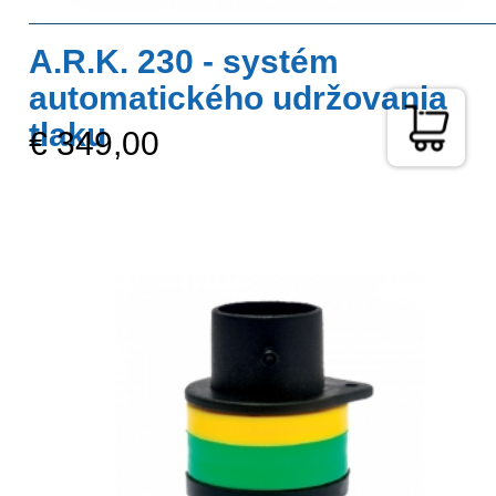
A.R.K. 230 - systém
automatického udržovania
tlaku
€ 349,00