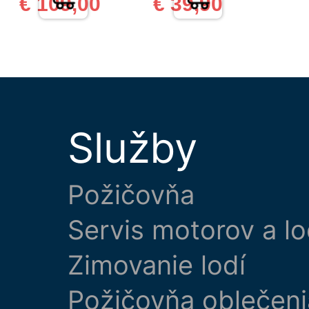
€ 109,00
€ 39,90
Služby
Požičovňa
Servis motorov a lo
Zimovanie lodí
Požičovňa oblečeni