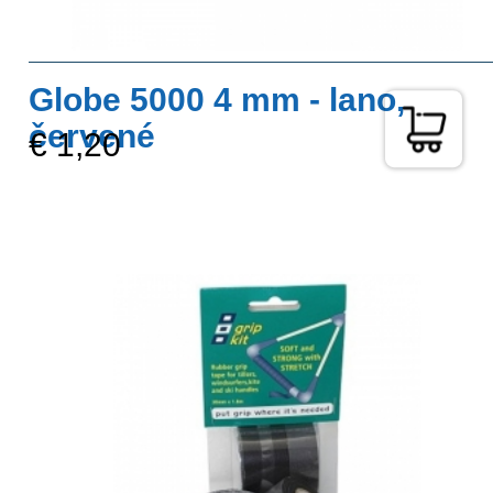
Globe 5000 4 mm - lano,
červené
€ 1,20