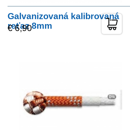
Galvanizovaná kalibrovaná
reťaz 8mm
€ 6,90