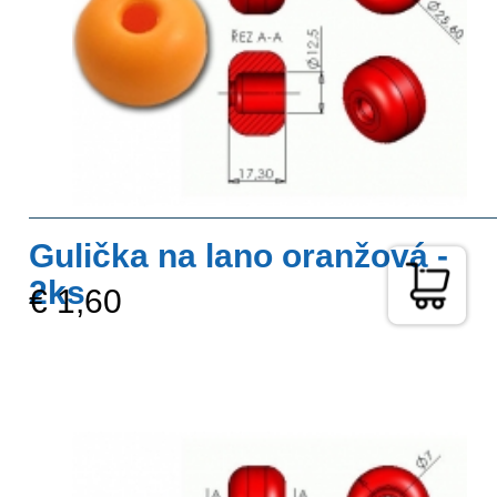
Gulička na lano oranžová -
2ks
€ 1,60