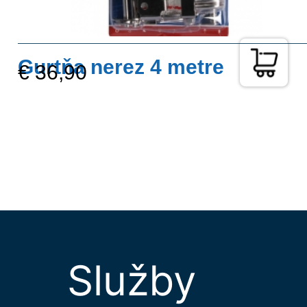
Gurtňa nerez 4 metre
€ 36,90
Služby