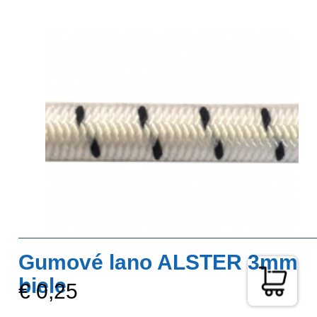
Gumové lano ALSTER 3mm
biele
€ 0,25