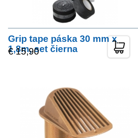
Grip tape páska 30 mm x
1,8m, set čierna
€ 15,90