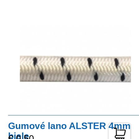
Gumové lano ALSTER 4mm
biele
€ 0,50