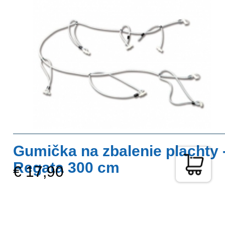
Gumička na zbalenie plachty 
Regata 300 cm
€ 17,90