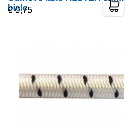
biele
€ 0,75