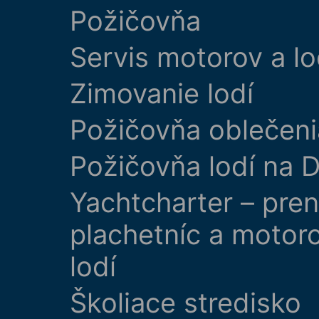
Požičovňa
Servis motorov a lo
Zimovanie lodí
Požičovňa oblečeni
Požičovňa lodí na D
Yachtcharter – pre
plachetníc a motor
lodí
Školiace stredisko