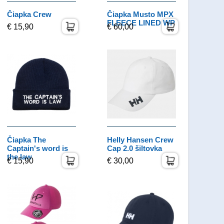
Čiapka Crew
Čiapka Musto MPX
FLEECE LINED WP
€ 15,90
€ 60,00
Čiapka The
Helly Hansen Crew
Captain's word is
Cap 2.0 šiltovka
the law
€ 15,90
€ 30,00