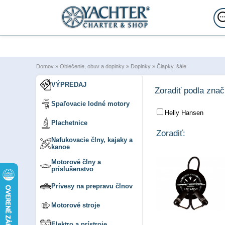
Domov
»
Oblečenie, obuv a doplnky
»
Doplnky
»
Čiapky, šále
VÝPREDAJ
Zoradiť podla zna
Spaľovacie lodné motory
Helly Hansen
Plachetnice
Zoradiť:
Nafukovacie člny, kajaky a
kanoe
Motorové člny a
príslušenstvo
Prívesy na prepravu člnov
Motorové stroje
Elektro a prístroje