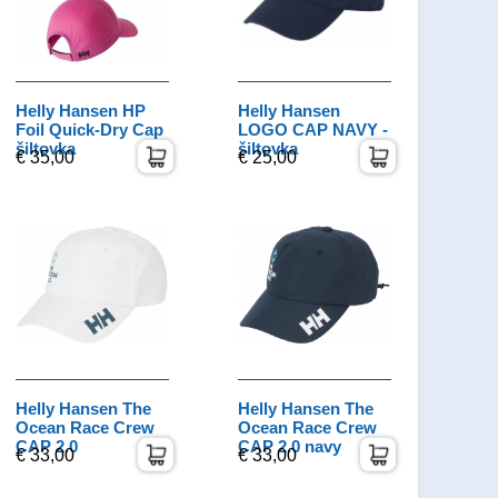
Helly Hansen HP
Helly Hansen
Foil Quick-Dry Cap
LOGO CAP NAVY -
šiltovka
šiltovka
€ 35,00
€ 25,00
Helly Hansen The
Helly Hansen The
Ocean Race Crew
Ocean Race Crew
CAP 2.0
CAP 2.0 navy
€ 33,00
€ 33,00