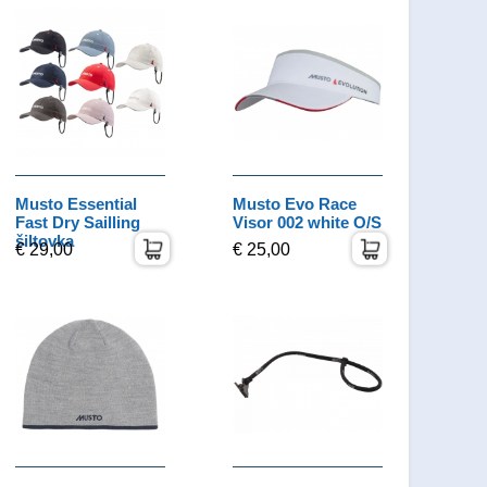
Musto Essential
Musto Evo Race
Fast Dry Sailling
Visor 002 white O/S
šiltovka
€ 29,00
€ 25,00