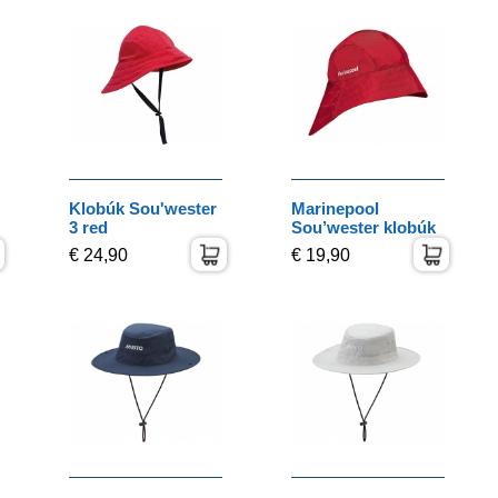
Klobúk Sou'wester
Marinepool
3 red
Sou’wester klobúk
€ 24,90
€ 19,90