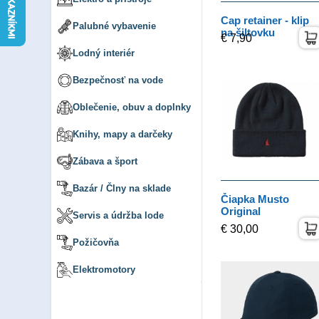
Cap retainer - klip
Palubné vybavenie
na šiltovku
€ 7,90
Lodný interiér
Bezpečnosť na vode
Oblečenie, obuv a doplnky
Knihy, mapy a darčeky
Zábava a šport
Bazár / Člny na sklade
Čiapka Musto
Original
Servis a údržba lode
€ 30,00
Požičovňa
Elektromotory