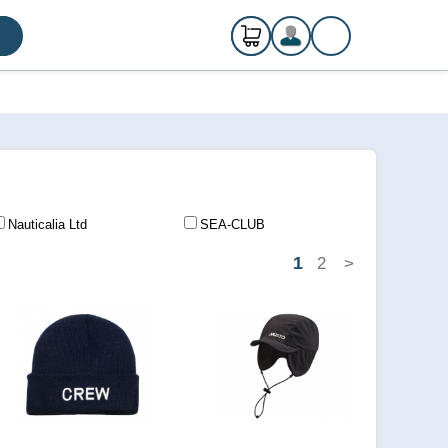
0
ks
Registrácia
€ 0,00
Prihlásenie
Nauticalia Ltd
SEA-CLUB
1
2
>