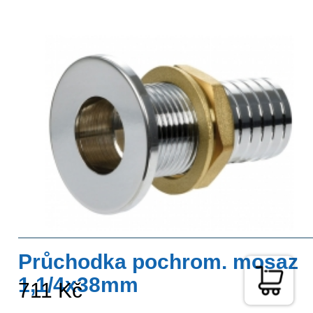
Průchodka pochrom. mosaz
1,1/4x38mm
711 Kč