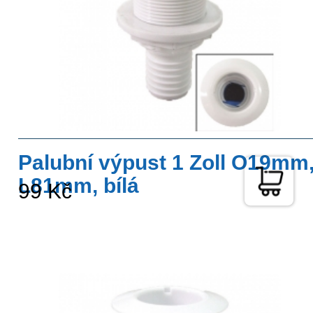
Palubní výpust 1 Zoll O19mm
L81mm, bílá
99 Kč