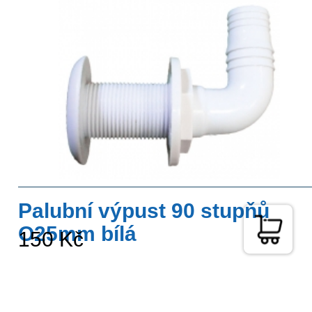
Palubní výpust 90 stupňů
O25mm bílá
150 Kč