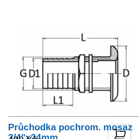
Průchodka pochrom. mosaz
3/4"x24mm