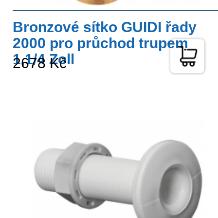
Bronzové sítko GUIDI řady
2000 pro průchod trupem
1,1/4 Zoll
2678 Kč