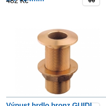
482 Kč
Výpust hrdlo bronz GUIDI