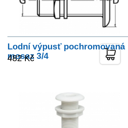
Lodní výpusť pochromovaná
mosaz 3/4
482 Kč