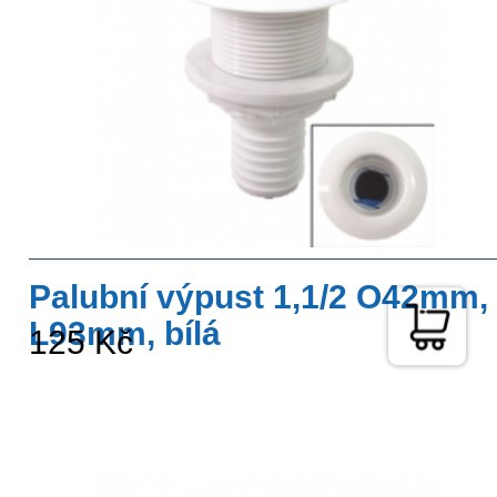
Palubní výpust 1,1/2 O42mm,
L93mm, bílá
125 Kč