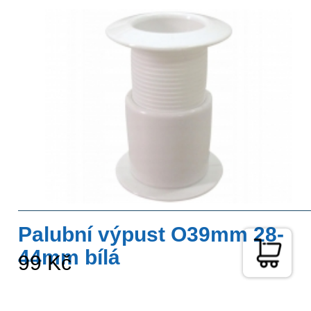
Palubní výpust O39mm 28-
44mm bílá
99 Kč