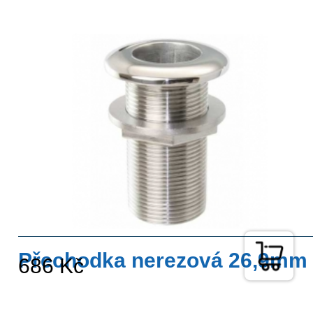
Přechodka nerezová 26,9mm
686 Kč