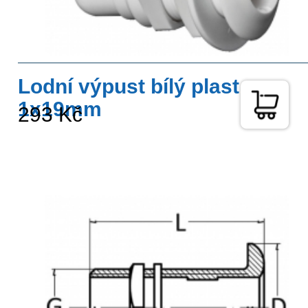
Lodní výpust bílý plast
1x19mm
293 Kč