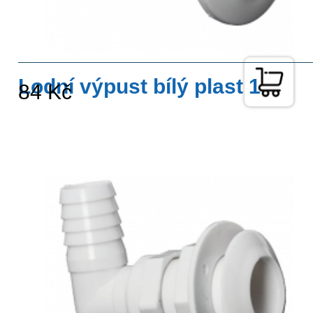
Lodní výpust bílý plast 1
84 Kč