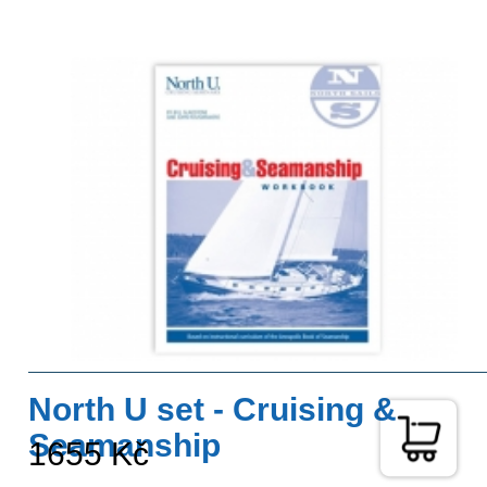
North U set - Cruising &
Seamanship
1655 Kč