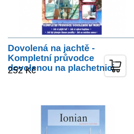
Dovolená na jachtě -
Kompletní průvodce
dovolenou na plachetnici
252 Kč