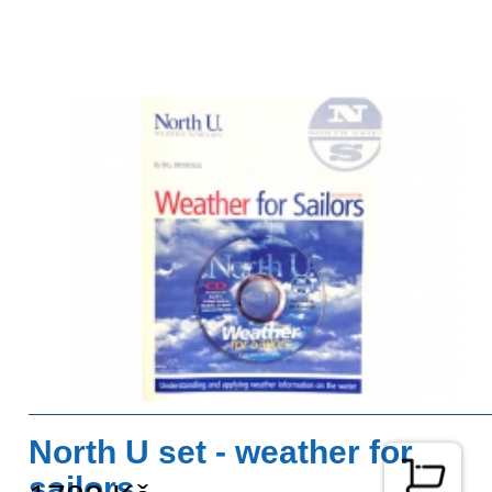
North U set - weather for
sailors