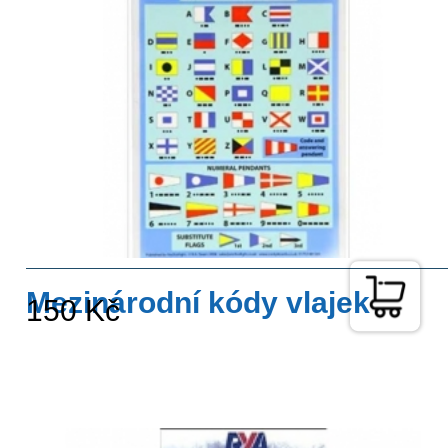
Mezinárodní kódy vlajek
150 Kč