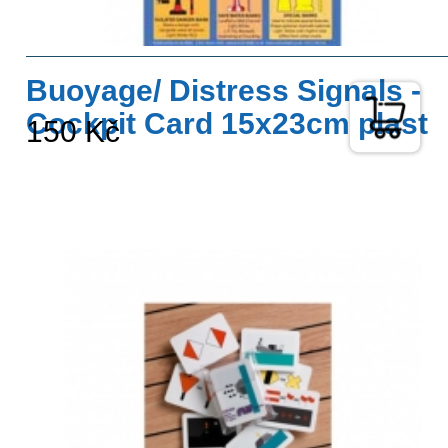
Buoyage/ Distress Signals -
Cockpit Card 15x23cm plast
150 Kč