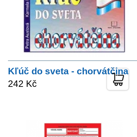
Kľúč do sveta - chorvátčina
242 Kč