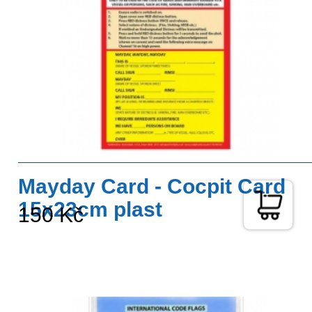
Mayday Card - Cocpit Card
15x23cm plast
150 Kč