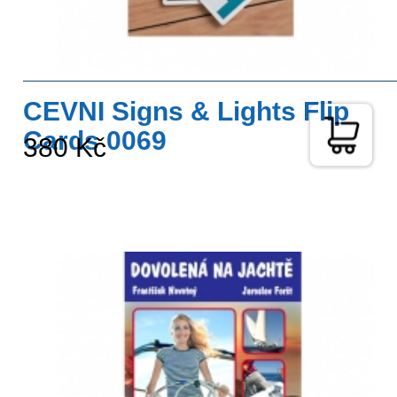
CEVNI Signs & Lights Flip
Cards 0069
380 Kč