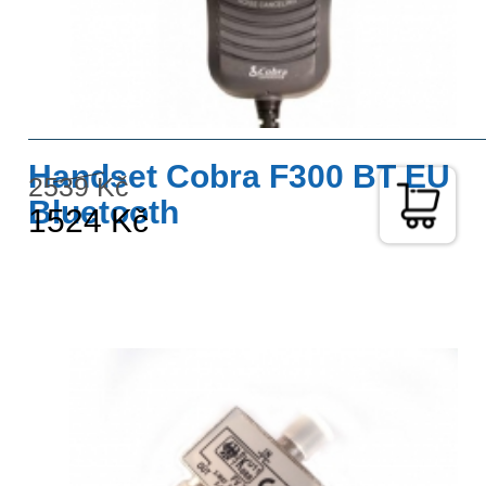
Handset Cobra F300 BT EU
2539 Kč
Bluetooth
1524 Kč