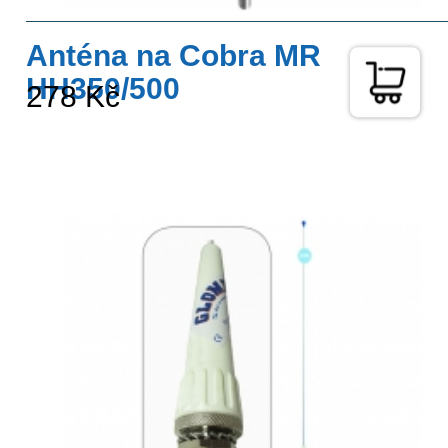
Anténa na Cobra MR
HH350/500
278 Kč