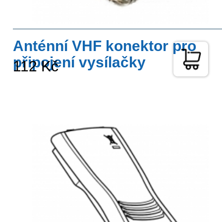
Anténní VHF konektor pro
připojení vysílačky
112 Kč