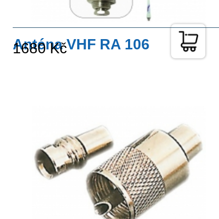
Anténa VHF RA 106
1680 Kč