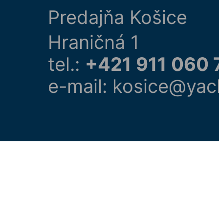
Predajňa Košice
Hraničná 1
tel.:
+421 911 060 
e-mail: kosice@yac