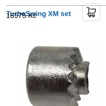
TurboSwing XM set
16575 Kč