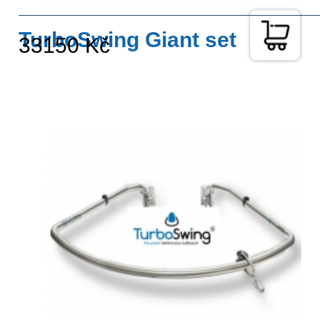
TurboSwing Giant set
33150 Kč