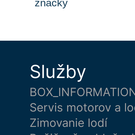
značky
Služby
BOX_INFORMATIO
Servis motorov a lo
Zimovanie lodí