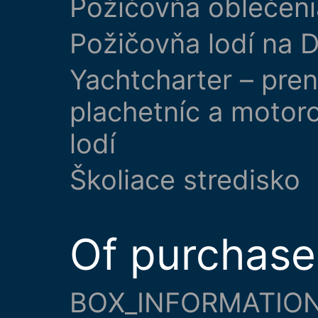
Požičovňa oblečeni
Požičovňa lodí na D
Yachtcharter – pre
plachetníc a motor
lodí
Školiace stredisko
Of purchase
BOX_INFORMATION